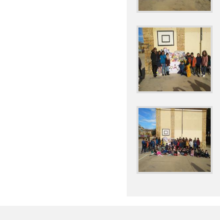
DÍA INTERNACIONAL 
DÍA INTERNACIONAL 
DÍA INTERNACIONAL 
DÍA INTERNACIONAL
ENCUENTRO CON AU
EXCURSIÓN AL AMA
FINALIZACIÓN DEL C
GYMKHANA LITERARI
II CERTAMEN DE CUE
II MARATÓN DE CUEN
INMERSIÓN LINGÜÍST