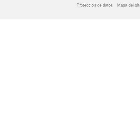
Protección de datos
Mapa del sit
LA ESCUELA QUE VI
NAVIDAD 2019
NAV
ORIENTACIONES PAR
ORIENTACIONES PAR
PREMIOS I CERTAME
PROGRAMA ESCOLAR 
RECUPERACIÓN DÍAS
RECOPILACIÓN ACTIV
SEMANA DE CARNAVA
SEMANA DE NAVIDAD 