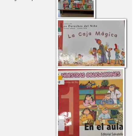
2020/2021
DESAYUNOS SALUDABLES
ELO LOCO
DÍA DEL PELO LOCO
DÍA DEL PELO LOCO
AL DE LA MUJER 2021
DÍA INTERNACIONAL DE LA MUJER
DÍA INTERNACIONAL DE LAS BIBLIOTECAS
L DE LA POESÍA
ENCUENTRO CON AUTOR: LLANOS CAMPOS
TIVAL CEIP PABLO PICASSO
FIESTA FINAL 2020-21
GYMKHANA LITERARIA FAMILIAR
NFANTILES CEIP PABLO PICASSO
II SEMANA DEL LIBRO
INMERSIÓN LINGÜÍSTICA
AMIGOS TAMBIÉN CURAN
MARCAPÁGINAS CASEROS