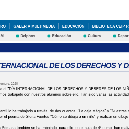
Pasar al
contenido
principal
TRO
GALERIA MULTIMEDIA
EDUCACIÓN
BIBLIOTECA CEIP 
LM
Delphos
Educación
Cultura
Depor
EN CASA"
"CESTA DE NAVIDAD CEIP PABLO PICASSO"
"CITA 
Y LA BIBLIOTECARIA"
"FIN DE CURSO DIFERENTE"
"GRAFFIT
E CUENTOS INFANTILES CEIP PABLO PICASSO"
"JAPPY FEET"
NTERNACIONAL DE LOS DERECHOS Y 
DE VUELTA"
#LAALEGRÍATAMBIÉNCURA, @JUEGATERAPIA
#YO
iembre, 2020
E AGENDA 21
ADMISIÓN 2º CICLO DE INFANTIL Y PRIMARIA
AG
bra el "DÍA INTERNACIONAL DE LOS DERECHOS Y DEBERES DE LOS NIÑ
 trabajado con nuestros alumnos sobre ello. Han sido varias las actividade
AVIDAD CEIP PABLO PICASSO
ADMISIÓN 2º CICLO DE INFANTIL, 
antil lo ha trabajado a través de dos cuentos, "La caja Mágica" y "Nuestras o
 PABLO PICASSO 2020
CARNAVAL CEIP PABLO PICASSO 2021
r el poema de Gloria Fuertes "Cómo se dibuja a un niño" y realizar un dibuj
NIBLE
COMO ACOMPAÑAR A LOS NIÑOS EN EL DESCONFINAMIE
Primaria también se ha trabajado, para ello, en el aula de 4º curso, han reali