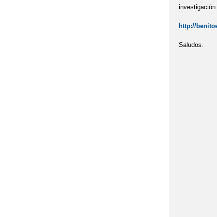
investigación
CONVOCATORIA
http://benit
DESAYUNOS SA
Saludos.
DÍA DEL PELO 
DÍA INTERNACI
DÍA INTERNAC
ENTREGA DE N
FINALIZACIÓN 
I CERTAMEN DE
II COMITÉ AGE
KAMISHIBAI 4º