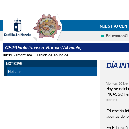
NUESTRO CEN
EducamosC
"APRENDEMOS 
CEIP Pablo Picasso, Bonete (Albacete)
"EL MONSTRUO 
Inicio
»
Infórmate
»
Tablón de anuncios
Se encuentra usted aquí
"I CERTAMEN D
DÍA I
NOTICIAS
Noticias
"YA ESTAMOS 
Viernes, 20 Nov
ACTIVIDADES D
Hoy se cele
PICASSO hemos
ACTIVIDADES N
centro.
Educación Inf
CARNAVAL CEIP
además de lee
CENTRO SOSTE
En Educación 