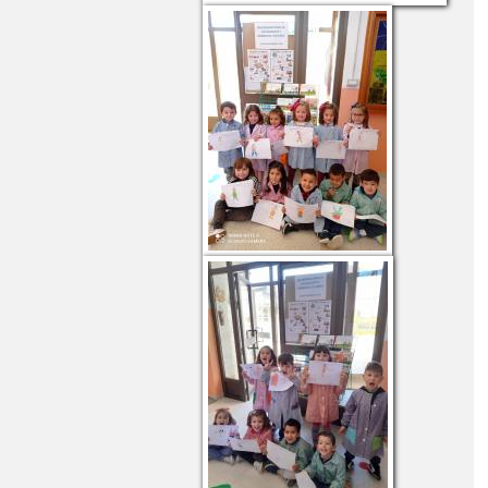
ASSO
ORIENTACIONES PARA LAS SALIDAS DE CASA
AS DE CASA
PLANTACIÓN EN LA LOCALIDAD Y EL CENTRO
DE CONSUMO DE FRUTAS Y HORTALIZAS 2021
ACIÓN ACTIVIDADES SEMANA DEL LIBRO 2020
EL CEIP PABLO PICASSO
SEMANA DE NAVIDAD 2020
PENSIÓN DE CLASES LUNES 11 Y MARTES 12 DE ENERO DE 2021
O 2020/21
TÉCNICAS DE ESTUDIO
NAVIDAD AL CEIP PABLO PICASSO
COLE SEGURA!
¡¡EL TERCER TRIMESTRE COMIENZA EN CASA!!