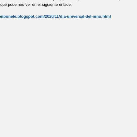
 que podemos ver en el siguiente enlace:
 DE AYUDAS - COMEDORES ESCOLARES Y LIBROS DE TEXTO. CURSO 
oenbonete.blogspot.com/2020/11/dia-universal-del-nino.html
LUDABLES.
DÍA DE LA PAZ 2021
DÍA DE LA PAZ
DÍA DEL P
LOCO. ACCIÓN SOLIDARIA CON JUEGATERAPIA.
DÍA INTERNACION
ONAL DE LA POESÍA 2021
DÍA INTERNACIONAL DE LA POESÍA 2021
IONAL DE LOS DERECHOS Y DEBERES DE LOS NIÑOS
DÍA MUNDIA
OTAS
EXCURSIÓN AMAREJO
EXCURSIÓN AL AMAREJO
FES
DEL CURSO PRESENCIAL EN LAS AULAS
FIESTA FINAL DE CURSO
 FOTOGRAFÍA "TE PILLÉ LEYENDO"
II CERTAMEN DE CUENTOS I
NDA 21 ESCOLAR
II MARATÓN DE CUENTOS CEIP PABLO PICASSO
LA ALEGRÍA TAMBIÉN CURA
LA ESCUELA QUE VIENE
LOS 