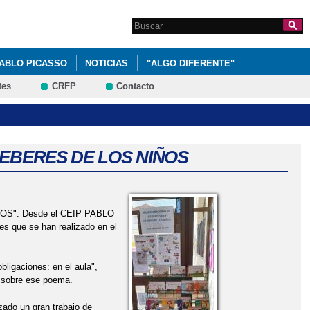
Search this site
Formulario de
búsqueda
PABLO PICASSO
NOTICIAS
"ALGO DIFERENTE"
tes
CRFP
Contacto
A CIEGAS"
"DESAYUNO SALUDABLE DESDE CASA"
IS CON FRASES"
"HALLOWEEN"
"TE PILLÉ LEYENDO"
"TE PILLÉ LEYENDO"
DEBERES DE LOS NIÑOS
MEQUEDOENCASA#TODOVAASALIRBIEN
ENDA 21 ESCOLAR (24/11/2020)
AULA EXTERIOR
OS". Desde el CEIP PABLO
s que se han realizado en el
PRIMARIA, ESO Y BACHILLERATO
bligaciones: en el aula",
CENTRO RURAL DE INNOVACIÓN EDUCATIVA DE CUENCA (CRIEC)
o sobre ese poema.
NTO
CONFINT 2021
zado un gran trabajo de