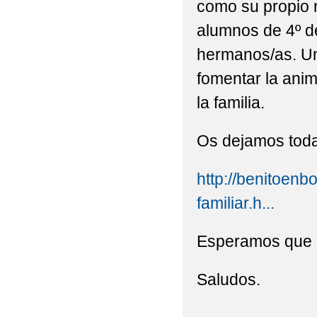
como su propio n
AGENDA 21 ESCOLAR (
alumnos de 4º de
ACTIVIDADES NAVIDA
hermanos/as. Un
fomentar la anim
ADMISIÓN 2º CICLO D
la familia.
CARNAVAL CEIP PABL
Os dejamos toda 
CENTRO RURAL DE IN
COMO ACOMPAÑAR A 
http://benitoenb
CONVOCATORIA DE A
familiar.h...
DESAYUNOS SALUDA
Esperamos que 
DÍA DEL PELO LOCO
Saludos.
DÍA DEL PELO LOCO.