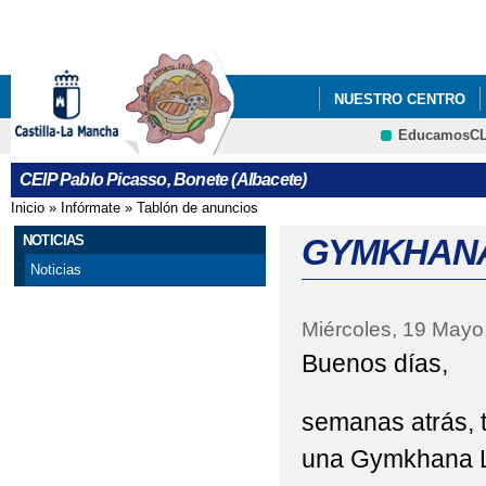
Pa
co
pri
NUESTRO CENTRO
EducamosC
NOTICIAS
"ALGO 
CRFP
CEIP Pablo Picasso, Bonete (Albacete)
"CESTA DE NAVIDAD 
Inicio
»
Infórmate
»
Tablón de anuncios
Se encuentra usted aquí
"DESAYUNO SALUDAB
NOTICIAS
GYMKHANA 
Noticias
"FIN DE CURSO DIFE
Miércoles, 19 Mayo
"I CERTAMEN DE CUE
Buenos días,
"TE PILLÉ LEYENDO"
semanas atrás, t
#LAALEGRÍATAMBIÉN
una Gymkhana Lit
ACTIVIDADES DE AGE