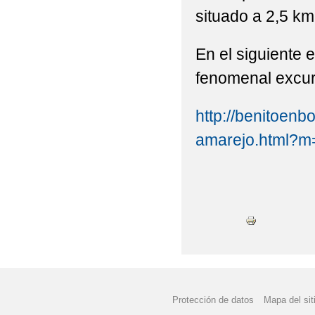
situado a 2,5 k
AGENDA 21 ESCOLAR (
ACTIVIDADES NAVIDA
En el siguiente 
fenomenal excur
ADMISIÓN 2º CICLO D
CARNAVAL CEIP PABL
http://benitoenb
amarejo.html?m
CENTRO RURAL DE IN
COMO ACOMPAÑAR A 
CONVOCATORIA DE A
DESAYUNOS SALUDA
DÍA DEL PELO LOCO
DÍA DEL PELO LOCO.
Protección de datos
Mapa del sit