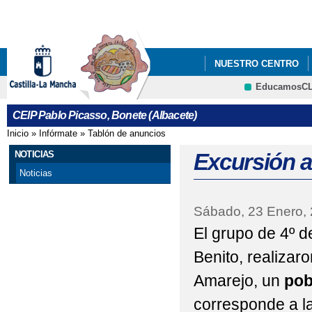
Pa
co
pri
NUESTRO CENTRO
EducamosC
NOTICIAS
"ALGO 
CRFP
CEIP Pablo Picasso, Bonete (Albacete)
"CESTA DE NAVIDAD 
Inicio
»
Infórmate
»
Tablón de anuncios
Se encuentra usted aquí
"DESAYUNO SALUDAB
NOTICIAS
Excursión a
Noticias
"FIN DE CURSO DIFE
Sábado, 23 Enero,
"I CERTAMEN DE CUE
El grupo de 4º de
"TE PILLÉ LEYENDO"
Benito, realizaro
#LAALEGRÍATAMBIÉN
Amarejo, un
pob
ACTIVIDADES DE AGE
corresponde a l