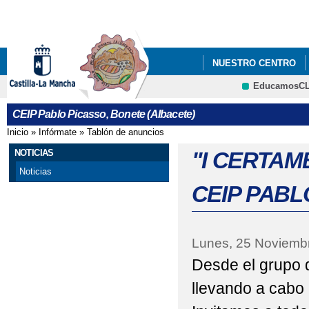
Pa
co
pri
NUESTRO CENTRO
EducamosC
NOTICIAS
"ALGO 
CRFP
CEIP Pablo Picasso, Bonete (Albacete)
"CESTA DE NAVIDAD 
Inicio
»
Infórmate
»
Tablón de anuncios
Se encuentra usted aquí
"DESAYUNO SALUDAB
NOTICIAS
"I CERTAM
Noticias
"FIN DE CURSO DIFE
CEIP PABL
"I CERTAMEN DE CUE
"TE PILLÉ LEYENDO"
Lunes, 25 Noviemb
Desde el grupo d
#LAALEGRÍATAMBIÉN
llevando a cabo e
ACTIVIDADES DE AGE